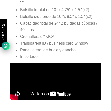
"D
Bolsillo frontal de 10 "x 4.75" x 1.5 "(x2)
Bolsillo izquierdo de 10 "x 8.5" x 1.5 "(x2)
Capacidad total de 2442 pulgadas cúbicas /
Compartir
40 litros
Cremalleras YKK®
Transparent ID / business card window
Panel lateral de bucle y gancho
Importado